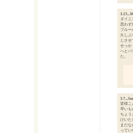
3.15...
ダイニ
思わず
ブルー
久しぶ
じさせ
せっか
へとパ
た。
3.7...Su
皆様こ
早いも
ちょう
けいた
まだな
ってい