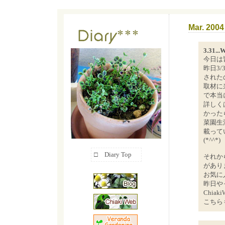
Mar. 2004
3.31...
今日は
昨日3
された
取材に
で本当
詳しくは
かった
菜園生
載って
(*^^*)
□
Diary Top
それか
があり
お気に
昨日や
Chiak
こちら