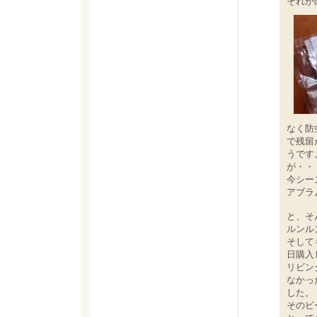
それが
なく防
で残留
うです
が・・・
今シー
アブラ
と、そ
ルンル
そして
日購入
リビン
なかっ
した。
そのビ