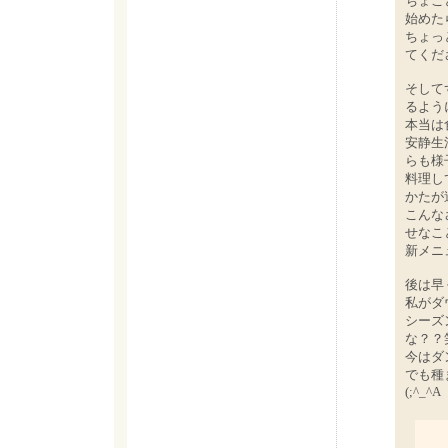
ちょこ
始めた
ちょっ
てくだ
そして
るよう
本当は
安静生
らも様
料理し
かたが
こんな
せなこ
新メニ
後は早
私がダ
シーズ
な？？
今はダ
でも種
(;^_^A