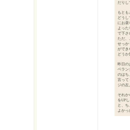
だりし
もとも
どうし
にお昼
よった
で下さ
ただ、
せっか
ができ
どうか
昨日の
ベラン
のはち
言って
ジの左
それか
をUP
と、ち
よかっ