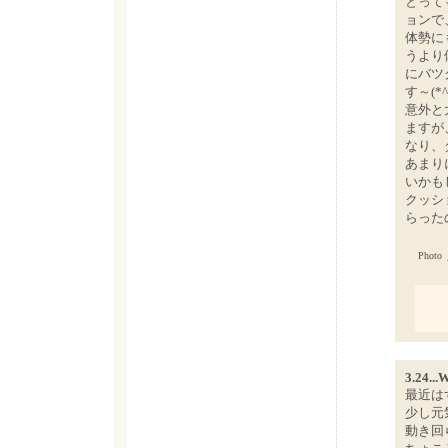
とって
ョンで
体勢に
うより
にバツ
す～(*^
意外と
ますが
なり、
あまり
いかも
クッシ
らった
Photo
3.24...
最近は
少し元
動き回