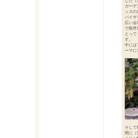
した（
ガーデ
ッズの
バイザ
広い会
で順序
とって
す。
中には
ーマに
そして
間に（