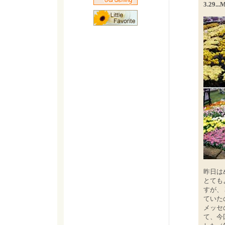
3.29...
昨日は
とても
すが、
ていた
メッセ
て、今